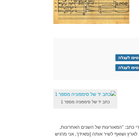
כתב יד של סימפוניה מספר 1
פה על מעשי הזוועה שעוללו הנאצים ליהודים, החלו להגיע לישראל. באוטוביוגרפיה שלו משנת 1946, לברי כתב: "המאורעות של השנים האחרונות,
ארץ ושואף לשיר אותה [ומאידך, אני מרגיש