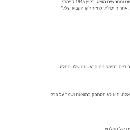
צורך להגיב על אירועים שמחוצה לה]… איני יכול להמלט מחלומות הזוועה עליהם שומעים וקוראים. הם לוחצים עלי כסיוט ומחפשים מוצא. בקיץ 1945 סיימתי
חריה יכולתי לחזור לקו הקבוע שלי.”
חש שהיצירה אינה בשלה דייה כסימפוניה הראשונה שלו והחליט
מולטו – הורה אבל – הורה – פינאלה. הוא לא הסתפק בתוצאה ושמר על פרק