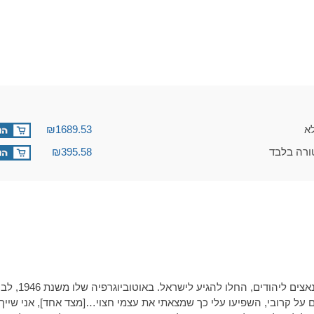
₪1689.53
₪395.58
הידיעות מאירו
על קרובי, השפיעו עלי כך שמצאתי את עצמי חצוי…[מצד אחד], אני שייך ל