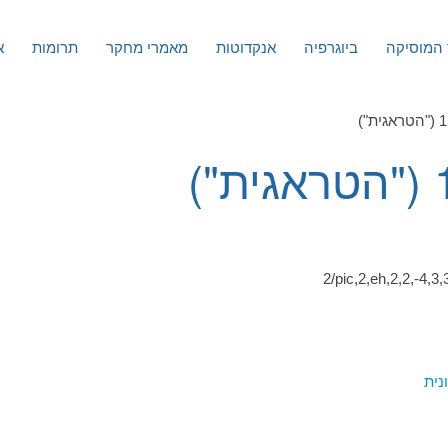
המוסיקה
ביוגרפיה
אנקדוטות
מאמרי מחקר
תרומות
א
2/pic,2,eh,2,2,-4,3,
נית