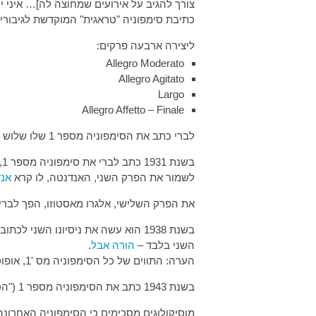
כתיבת סימפוניה "טראגית" המוקדשת לגיבורי 
ליצירה ארבעה פרקים:
Allegro Moderato
Allegro Agitato
Largo
Allegro Affetto – Finale
לברי כתב את הסימפוניה מספר 1 שלו שלוש פעמים.
לשמור את הפרק השני, האנדנטה, לו קרא
אנד
את הפרק השלישי, אלגרו מאסטוזו, הפך לברי 
השני בלבד –
הורה אבל
.
הערה: התווים של כל הסימפוניה מס '1, אופוס 65 נמצאים בספרייה הלאומית בירושלים.
בשנת 1943 כתב את הסימפוניה מספר 1 ("הטראגית"), אופוס 171, בהשראת החדשות הקשות מאירופה על השואה.
מוסיקולוגים מסכימים כי הסימפוניה האחרונה, אופוס 171, הוא הבשלה ביותר מבין השלושה, והינה אחת מיצירו