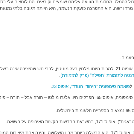
מרד ורשה. היא התפרצה כזעקת הנשמה, היא הייתה תגובה בלתי נמנעת. א
בשנת 1931 כתב לברי את סימפוניה מספר 1, אופוס 21. למרות היותו מלחין בעל מוניטין, לברי 
נטה לתזמורת "תפילה" (פרק לתזמורת)
.
ל
פואמה סימפונית "היהודי הנודד”, אופוס 23
.
בשנת 1938 הוא עשה את ניסיונו השני לכתוב סימפוניה, אופוס 65. הפרקים היו: אלגרו 
ת המופת של המלחין.