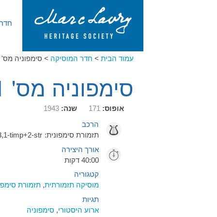
חדר 
עמוד הבית
>
חדר המוסיקה
>
סימפוניה מס' 1 ("הטראגית")
סימפוניה מס' 1 ("הטראגית")
אופוס:
171
שנה:
1943
הרכב
תזמורת סימפונית:
3,1-timp+2-str
אורך היצירה
40:00 דקות
קטגוריה
מוסיקה תזמורתית
,
תזמורת סימפו
תגיות
ארוע היסטורי
,
סימפוניה