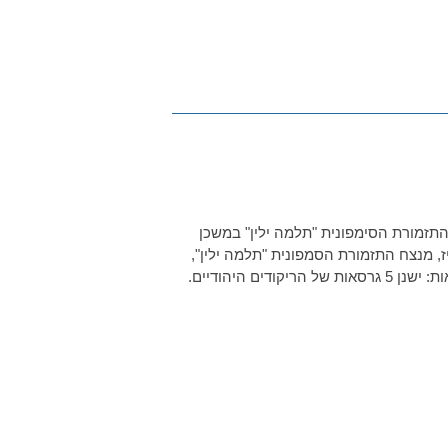
 התזמורת הסימפונית "תלמה ילין" במשכן
רשט, כנור מנחם נבנהויז, מנצח התזמורת הסמפונית "תלמה ילין",
גבעתיים ז'ק ישראלייביץ' – שלושה מחולות יהודיים לכינור ופסנתר גרסאות: ישנן 5 גרסאות של הריקודים היהודיים.