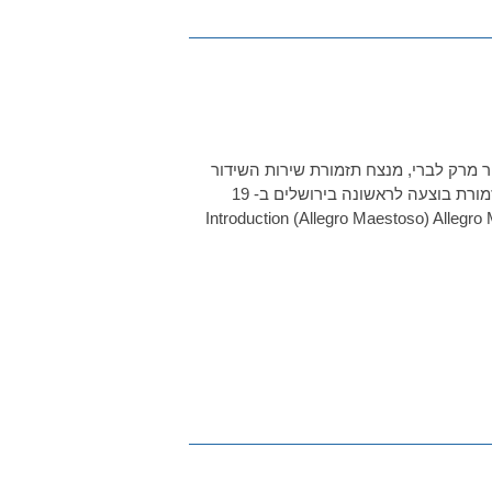
ב- 19 בפברואר 1939: סשה פרנס, כינור מרק לברי, מנצח תזמורת שירות השידור
של פלשתינה מו"ל: העמותה למורשת מרק לברי תקציר: סוויטה לכינור ותזמורת בוצעה לראשונה בירושלים ב- 19
Introduction (Allegro Maestoso) Allegro Moderato Adagio A-