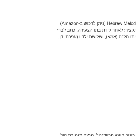
אפרת – דני – אמא – ורדה מתוך: Hebrew Melodies, Jewish Music for Violin and Piano (ניתן לרכוש ב-Amazon)
תקציר: לאחר לידת בתו הצעירה, כתב לברי
 הלנה (אמא), ושלושת ילדיו (אפרת, דן,
ינור היינץ פרוידנטל, מנצח תזמורת קול