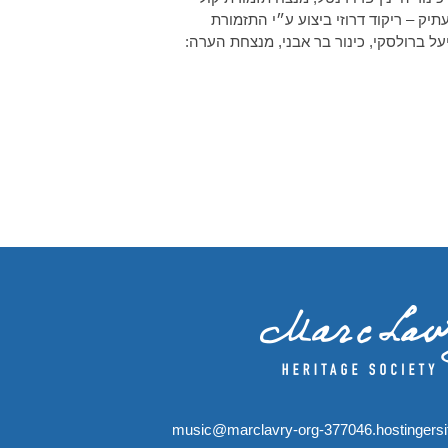
תיק – ריקוד דרוזי ביצוע ע״י התזמורת
מפונית חיפה במסגרת חג המוסיקה הישראלית, 20 בספטמבר, 2023 יעל ברולסקי, כינור בר אבני, מנצחת הערה:
music@marclavry-org-377046.hostingers