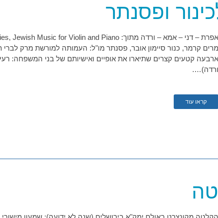
ינור ופסנתר
רים קרמר, כנור סיימון אובר, פסנתר מו"ל: העמותה למורשת מרק לברי 
רבעה קטעים קצרים שתיארו את אופיים ואישיותם של בני המשפחה: רעייתו
רדה)….
קראו עוד
טה
קלטה מקונצרט באולם ימק"א בירושלים (שנה לא ידועה): שמעון מישורי, כ