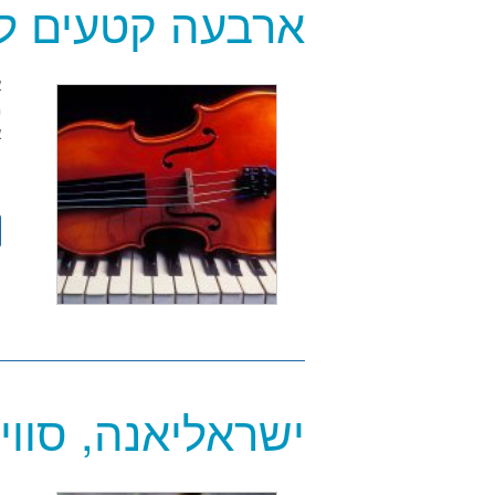
ארבעה קטעים לכ
מ
א
ו
ישראליאנה, סווי
ה