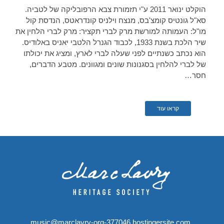
הוקלט ינואר 2011 ע"י תזמורת צבא הרפובליקה של לטביה.
סא"ל גונטיס קומצ'בס, מנצח וילניס קונדראטס, הנדסת קול
מו"ל: העמותה למורשת מרק לברי תקציר: מרק לברי הלחין את
שיר הלכת בשנת 1933, לכבוד הגנרל הלטבי יאניס באלודיס.
הוא נכתב כשנתיים לפני שעלה לברי לארץ, ומציג את יכולתו
של לברי להלחין בסגנונות שונים ומגוונים. מטבע הדברים,
חסר…
קראו עוד
music@marclavry-org-377046.hostingersite.com