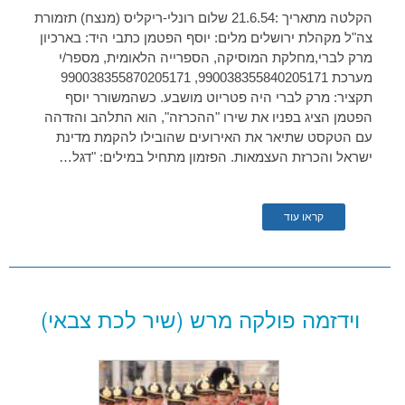
הקלטה מתאריך :21.6.54 שלום רונלי-ריקליס (מנצח) תזמורת
צה"ל מקהלת ירושלים מלים: יוסף הפטמן כתבי היד: בארכיון
מרק לברי,מחלקת המוסיקה, הספרייה הלאומית, מספר/י
מערכת 990038355840205171, 990038355870205171
תקציר: מרק לברי היה פטריוט מושבע. כשהמשורר יוסף
הפטמן הציג בפניו את שירו "ההכרזה", הוא התלהב והזדהה
עם הטקסט שתיאר את האירועים שהובילו להקמת מדינת
ישראל והכרזת העצמאות. הפזמון מתחיל במילים: "דגל…
קראו עוד
וידזמה פולקה מרש (שיר לכת צבאי)