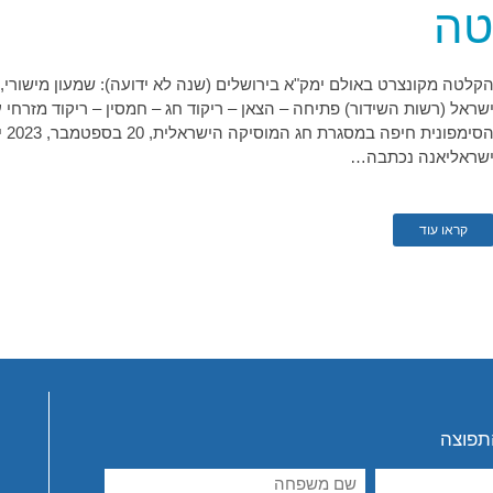
טה
קלטה מקונצרט באולם ימק"א בירושלים (שנה לא ידועה): שמעון מישורי, כ
שראל (רשות השידור) פתיחה – הצאן – ריקוד חג – חמסין – ריקוד מזרחי ע
הסי
שראליאנה נכתבה…
קראו עוד
תפוצה