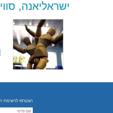
ישראליאנה, סווי
ה
י
י
הצטרפו לרשימת ה