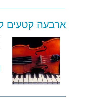
ארבעה קטעים לכ
מ
א
ו