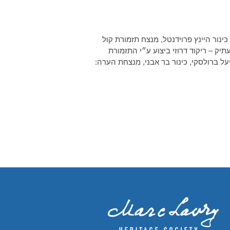
ינור היינץ פרוידנטל, מנצח תזמורת קול
תיק – ריקוד דרוזי ביצוע ע״י התזמורת
מפונית חיפה במסגרת חג המוסיקה הישראלית, 20 בספטמבר, 2023 יעל ברולסקי, כינור בר אבני, מנצחת הערה: