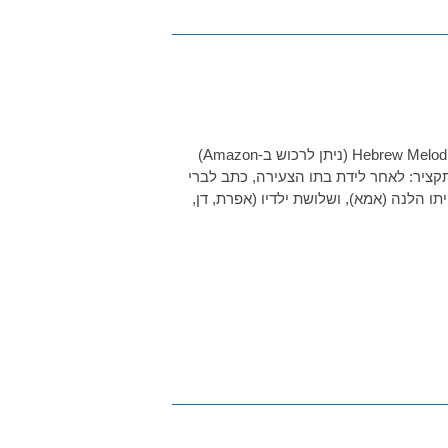
אפרת – דני – אמא – ורדה מתוך: Hebrew Melodies, Jewish Music for Violin and Piano (ניתן לרכוש ב-Amazon)
תקציר: לאחר לידת בתו הצעירה, כתב לברי
 הלנה (אמא), ושלושת ילדיו (אפרת, דן,