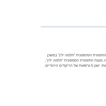
 התזמורת הסימפונית "תלמה ילין" במשכן
רשט, כנור מנחם נבנהויז, מנצח התזמורת הסמפונית "תלמה ילין",
גבעתיים ז'ק ישראלייביץ' – שלושה מחולות יהודיים לכינור ופסנתר גרסאות: ישנן 5 גרסאות של הריקודים היהודיים.