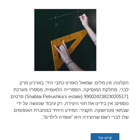
הקלטה: אין מלים: שמואל הופרט כתבי היד: בארכיון מרק
לברי, מחלקת המוסיקה, הספרייה הלאומית, מספר/י מערכת
990024238230205171 (Shabtai Petrushka's estate) פרטים
נוספים: אין בידינו את תווי היצירה, רק עיבוד שנעשה על ידי
שבתאי פטרושקה. תקציר: המידע היחיד במחברת האופוסים
שלו לברי רשם שהיצירה היא "אופרה לילדים".
קראו עוד