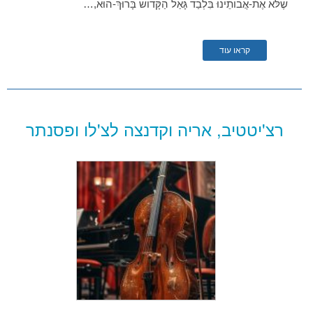
שֶׁלֹּא אֶת-אֲבוֹתֵינוּ בִּלְבַד גָּאַל הַקָּדוֹשׁ בָּרוּךְ-הוּא,…
קראו עוד
רצ'יטטיב, אריה וקדנצה לצ'לו ופסנתר