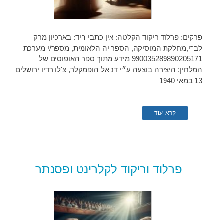
פרקים: פרלוד ריקוד הקלטה: אין כתבי היד: בארכיון מרק
לברי,מחלקת המוסיקה, הספרייה הלאומית, מספר/י מערכת
990035289890205171 מידע מתוך ספר האופוסים של
המלחין: היצירה בוצעה ע״י דניאל הופמקלר, צ'לו רדיו ירושלים
13 במאי 1940
קראו עוד
פרלוד וריקוד לקלרינט ופסנתר