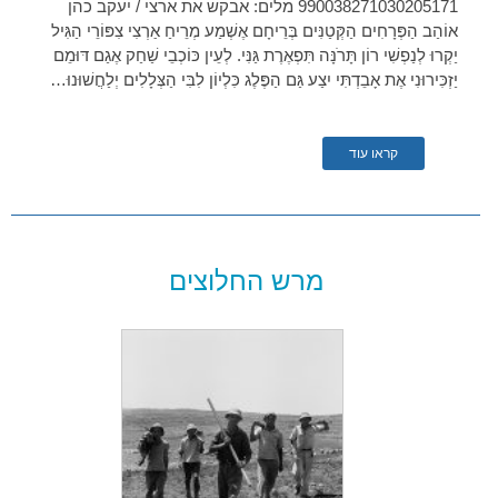
990038271030205171 מלים: אבקש את ארצי / יעקב כהן
אוֹהַב הַפְּרָחִים הַקְּטַנִּים בְּרֵיחָם אֶשְׁמַע מְרֵיחַ אַרְצִי צִפּוֹרֵי הַגִּיל
יַקְרוּ לְנַפְשִׁי רוֹן תָּרֹנָּה תִּפְאֶרֶת גַּנִּי. לְעֵין כּוֹכְבֵי שַׁחַק אֶגַם דּוּמֵם
יַזְכִּירוּנִי אֶת אָבֵדְתִּי יִצַע גַּם הַפֶּלֶג כִּלְיוֹן לִבִּי הַצְּלָלִים יְלַחֲשׁוּנוּ…
קראו עוד
מרש החלוצים