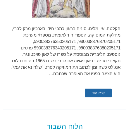
הקלטה: אין מלים: סוניה בראון כתבי היד: בארכיון מרק לברי,
מחלקת המוסיקה, הספרייה הלאומית, מספר/י מערכת
990038376370205171, 990038376350205171,
990038376380205171, 990038376340205171 פרטים
נוספים: הליברית מבוססת על ספרו של לאון פויכטונגר.
תקציר: סוניה בראון פגשה את לברי בשנת 1965 בהיותו בלוס
אנג'לס כשהוזמן לכתוב את המוזיקה לסרט "שלח נא את עמי".
היא הציגה בפניו את האופרה שכתבה…
קראו עוד
הלוח השבור