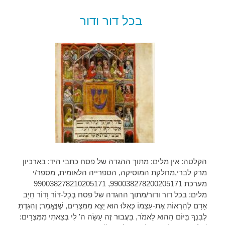
בכל דור ודור
הקלטה: אין מלים: מתוך ההגדה של פסח כתבי היד: בארכיון
מרק לברי,מחלקת המוסיקה, הספרייה הלאומית, מספר/י
מערכת 990038278200205171, 990038278210205171
מלים: בכל דור ודור/מתוך ההגדה של פסח בְּכָל-דּוֹר וָדוֹר חַיָּב
אָדָם לְהַרְאוֹת אֶת-עַצְמוֹ כְּאִלּוּ הוּא יָצָא מִמִּצְרַיִם, שֶׁנֶּאֱמַר; וְהִגַּדְתָּ
לְבִנְךָ בַּיּוֹם הַהוּא לֵאמֹר, בַּעֲבוּר זֶה עָשָׂה ה' לִי בְּצֵאתִי מִמִּצְרָיִם: