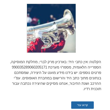
הקלטה: אין כתבי היד: בארכיון מרק לברי, מחלקת המוסיקה,
הספרייה הלאומית, מספר/י מערכת 990035289060205171
פרטים נוספים: יש בידנו מידע מועט על היצירה, שמסתכם
בנתונים מתוך כתב היד והרישום במחברת האופוסים. עפ"י
ההרכב ושנת החיבור, אנחנו מסיקים שהיצירה נכתבה עבור
תוכנית רדיו.
קראו עוד