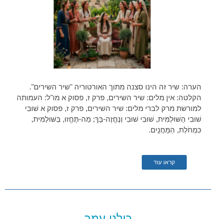
הערה: שיר זה הינו סצנה מתוך האורטוריה "שיר השירים".
הקלטה: אין מלים: שיר השירים, פרק ז, פסוק א מו"ל: העמותה
למורשת מרק לברי מלים: שיר השירים, פרק ז, פסוק א שׁוּבִי
שׁוּבִי הַשּׁוּלַמִּית, שׁוּבִי שׁוּבִי וְנֶחֱזֶה-בָּךְ; מַה-תֶּחֱזוּ, בַּשּׁוּלַמִּית,
כִּמְחֹלַת, הַמַּחֲנָיִם.
קראו עוד
כולנו עמך