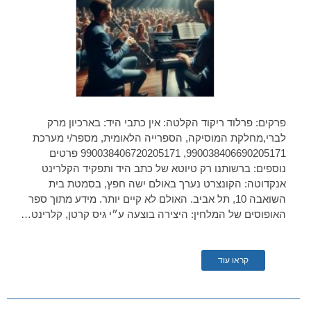
פרקים: פרלוד ריקוד הקלטה: אין כתבי היד: בארכיון מרק
לברי,מחלקת המוסיקה, הספרייה הלאומית, מספר/י מערכת
990038406690205171, 990038406720205171 פרטים
נוספים: ברשותנו רק טיוטא של כתב היד ותפקיד הקלרינט
אנקדוטה: הקונצרט נערך באולם ישה חפץ, בסמטת בית
השואבה 10, תל אביב. האולם לא קיים יותר. מידע מתוך ספר
האופוסים של המלחין: היצירה בוצעה ע״י גיס קרטן, קלרינט…
קראו עוד