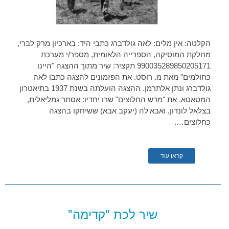
הקלטה: אין מלים: לאה גולדברג כתבי היד: בארכיון מרק לברי,
מחלקת המוסיקה, הספרייה הלאומית, מספר/י מערכת
990035289850205171 תקציר: שיר מתוך ההצגה "היינו
כחולמים" מאת מ. רוסט. את הפזמונים להצגה כתבו לאה
גולדברג ונתן אלתרמן. ההצגה הועלתה בשנת 1937 בתיאטרון
המטאטא. את "מרש החלוצים" שרו יחדיו: אסתר גמליאלית,
בצלאל לונדון, ואבא'לה (יעקב אבא) ששיחקו בהצגה
כחלוצים….
קראו עוד
שיר לכת "קדימה"