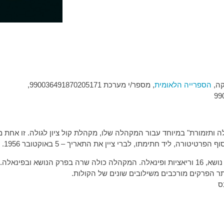
קה,
הספרייה הלאומית
, מספר/י מערכת 990036491870205171,
ה ותזמורת" במיוחד עבור המקהלה שלו, מקהלת קול ציון לגולה. זו אחת
יטורה, ליד חתימתו, לברי ציין את התאריך – 5 באוקטובר 1956.
היצירה מורכבת משמונה עשר פרקים קצרים: נושא, 16 וריאציות ופינאלה. המקהלה כולה שרה בפרק הנושא ובפינאלה.
ס