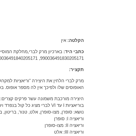
הקלטה:
אין
כתבי היד:
בארכיון מרק לברי,מחלקת המוסי
990036491830205171, 990036491840205171
תקציר:
מרק לברי הלחין את היצירה "וריאציות למקהל
האופוסים שלו ולפיכך אין לה מספר אופוס. בסוף הפרט
בוריאציות I עד VI לברי מציג כל קול בנפרד ויתר הפרקים מורכבים משילובים שונים של הקולות.
נושא: סופרן, מצו-סופרן, אלט, טנור, בריטון, ב
וריאציה I: סופרן
וריאציה II: מצו-סופרן
וריאציה III: אלט