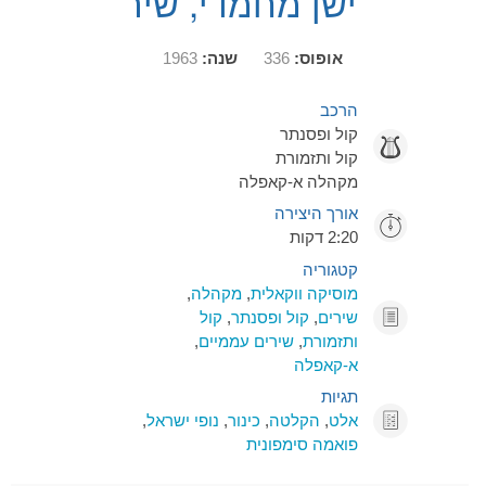
ישן מחמדי, שיר
אופוס:
336
שנה:
1963
הרכב
קול ופסנתר
קול ותזמורת
מקהלה א-קאפלה
אורך היצירה
2:20 דקות
קטגוריה
מוסיקה ווקאלית
,
מקהלה
,
שירים
,
קול ופסנתר
,
קול
ותזמורת
,
שירים עממיים
,
א-קאפלה
תגיות
אלט
,
הקלטה
,
כינור
,
נופי ישראל
,
פואמה סימפונית