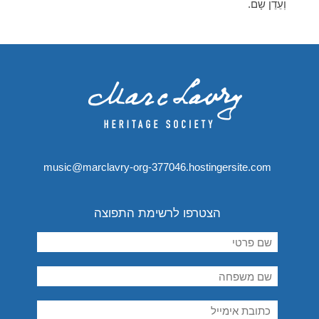
וְעֵדֵן שָׁם.
music@marclavry-org-377046.hostingersite.com
הצטרפו לרשימת התפוצה