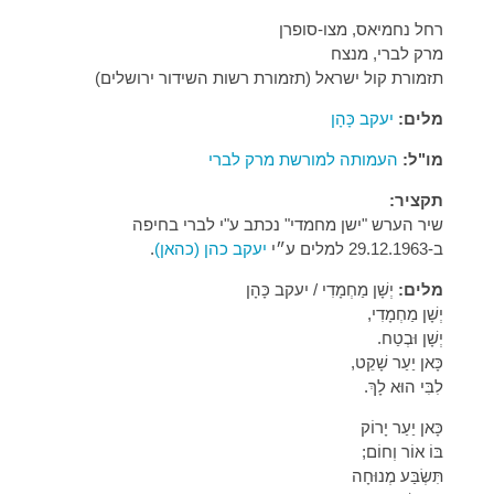
רחל נחמיאס, מצו-סופרן
מרק לברי, מנצח
תזמורת קול ישראל (תזמורת רשות השידור ירושלים)
מלים:
יעקב כָּהָן
מו"ל:
העמותה למורשת מרק לברי
תקציר:
שיר הערש "ישן מחמדי" נכתב ע"י לברי בחיפה
ב-29.12.1963 למלים ע״י
יעקב כהן (כהאן)
.
מלים:
יְשָׁן מַחְמָדִי / יעקב כָּהָן
יְשָׁן מַחְמָדִי,
יְשָׁן וּבְטַח.
כָּאן יַעַר שָׁקֵט,
לִבִּי הוּא לָךְ.
כָּאן יַעַר יָרוֹק
בּוֹ אוֹר וְחוֹם;
תִּשְׂבַּע מְנוּחָה