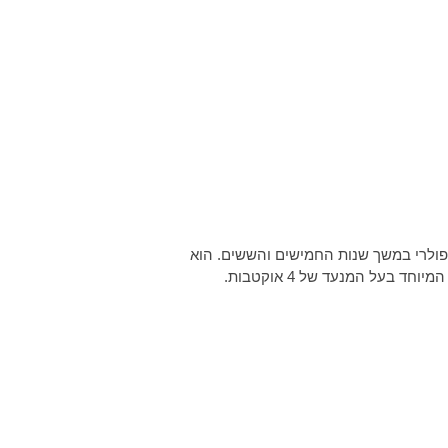
ר עמו לברי כתב הכי הרבה שירים. השיר "ככה מרקדים בישראל" נכתב בשנת 1952 והיה פופולרי במשך שנות החמישים והששים. הוא
בעל המנעד של 4 אוקטבות.