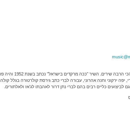
music@ma
אברהם ברוידס היה המשור
פה ירקוני וחנה אהרוני, עבורה לברי כתב גירסת קולרטורה בגלל קולה המיוחד 
 לביצועים כליים רבים בהם לברי נתן דרור לאהבתו לג'אז ולאלתורים.
ס