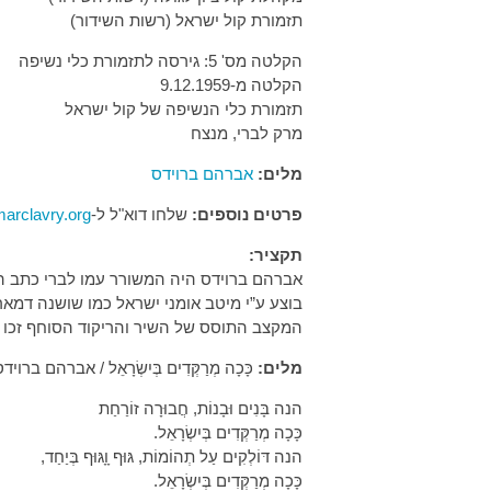
תזמורת קול ישראל (רשות השידור)
הקלטה מס' 5: גירסה לתזמורת כלי נשיפה
הקלטה מ-9.12.1959
תזמורת כלי הנשיפה של קול ישראל
מרק לברי, מנצח
מלים:
אברהם ברוידס
פרטים נוספים:
שלחו דוא"ל ל-
rclavry.org
תקציר:
בוצע ע”י מיטב אומני ישראל כמו שושנה דמארי, י
המקצב התוסס של השיר והריקוד הסוחף זכו גם
מלים:
כָּכָה מְרַקְּדִים בְּיִשְׂרָאֵל / אברהם ברויד
הנה בָּנִים וּבָנוֹת, חֲבוּרָה זוֹרַחַת
כָּכָה מְרַקְּדִים בְּיִשְׂרָאֵל.
הנה דּוֹלְקִים עַל תְהוֹמוֹת, גּוּף וָָגּוּף בְּיַחַד,
כָּכָה מְרַקְּדִים בְּיִשְׂרָאֵל.