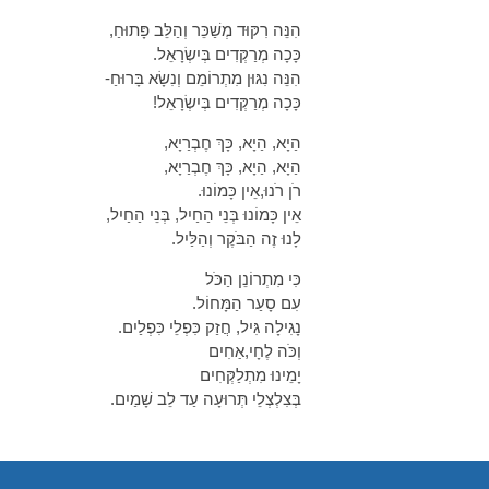
הִנֵּה רִקּוּד מְשַׁכֵּר וְהַלֵּב פָּתוּחַ,
כָּכָה מְרַקְּדִים בְּיִשְׂרָאֵל.
הִנֵּה נִגּוּן מִתְרוֹמֵם וְנִשָׂא בָּרוּחַ-
כָּכָה מְרַקְּדִים בְּיִשְׂרָאֵל!
הַיָא, הַיָא, כָּךְ חֶבְרַיָא,
הַיָא, הַיָא, כָּךְ חֶבְרַיָא,
רֹן רֹנוּ,אֵין כָּמוֹנוּ.
אֵין כָּמוֹנוּ בְּנֵי הַחַיִל, בְּנֵי הַחַיִל,
לָנוּ זֶה הַבֹּקֶר וְהַלַּיִל.
כִּי מִתְרוֹנֵן הַכֹּל
עִם סָעַר הַמָּחוֹל.
נָגִילָה גִּיל, חֲזַק כִּפְלֵי כִּפְלַיִם.
וְכֹּה לֶחָי,אַחִים
יָמֵינוּ מִתְלַקְּחִים
בְּצִלְצְלֵי תְּרוּעָה עַד לֵב שָׁמַיִם.