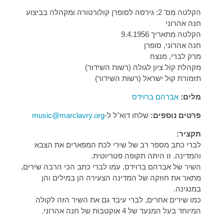
הקלטה מס' 2: גירסה לסופרן קולורטורה ומקהלה בביצוע
חנה אהרוני
הקלטה מתאריך 9.4.1956
חנה אהרוני, סופרן
מרק לברי, מנצח
מקהלת קול ציון לגולה (רשות השידור)
תזמורת קול ישראל (רשות השידור)
מלים:
אברהם ברוידס
פרטים נוספים:
שלחו דוא"ל ל-
music@marclavry.org
תקציר:
לברי כתב מספר רב של שירי לכת המפארים את הצבא
והמדינה. זו היתה תקופה פטריוטית.
השיר של אברהם ברוידס, עמו לברי כתב הכי הרבה שירים,
מתאר את חוזקה של המדינה הצעירה הן במילים והן
במנגינה.
כמו שירים אחרים, לברי עיבד גם את השיר הזה לקולה
המיוחד בעל המנעד של 4 אוקטבות של חנה אהרוני.