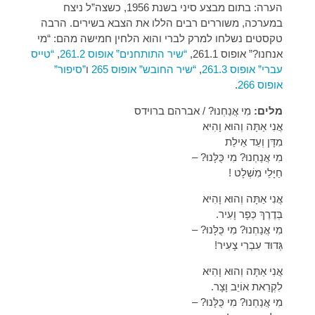
הערה: בתום מבצע סיני בשנת 1956, כשצה”ל ניצח
במערכה, משוררים רבים הללו את הצבא בשירים. הרבה
טקסטים נשלחו למרק לברי והוא הלחין חמישה מהם: “מי
אנחנו?” אופוס 261.1,
“שיר התותחנים” אופוס 261.2
,
“טייס
עברי” אופוס 261.3
,
“שיר החובש” אופוס 265
ו
”סיפור”
אופוס 266
.
מלים:
מִי אֲנַחְנוּ? / אברהם ברוידס
אֲנִי אַתָּה וְהוּא וָהִיא
מִדָּן וְעַד אֵילַת
מִי אֲנַחְנוּ? מִי כֻּלָּנוּ? –
חַיָּלֵי מִשְׁלָט !
אֲנִי אַתָּה וְהוּא וָהִיא
בְּדֶרֶךְ כְּפָר וָעִיר.
מִי אֲנַחְנוּ? מִי כֻּלָּנוּ? –
גְּדוּד עִבְרִי צָעִיר!
אֲנִי אַתָּה וְהוּא וָהִיא
לִקְרַאת אוֹיֵב וָצָר.
מִי אֲנַחְנוּ? מִי כֻּלָּנוּ? –