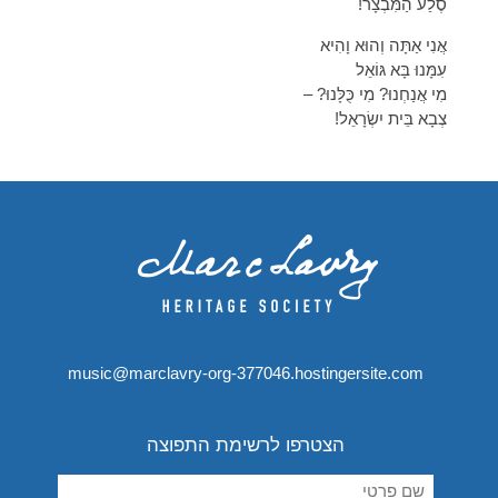
סֶלַע הַמִּבְצָר!
אֲנִי אַתָּה וְהוּא וָהִיא
עִמָּנוּ בָּא גּוֹאֵל
מִי אֲנַחְנוּ? מִי כֻּלָּנוּ? –
צְבָא בֵּית יִשְׂרָאֵל!
music@marclavry-org-377046.hostingersite.com
הצטרפו לרשימת התפוצה