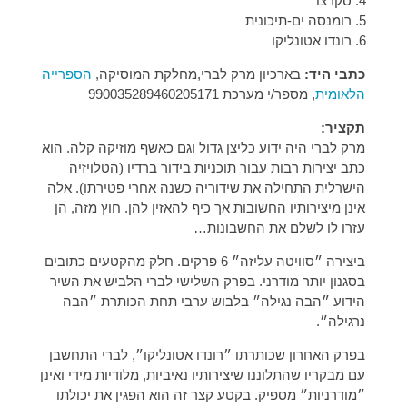
סקרצו
רומנסה ים-תיכונית
רונדו אטונליקו
כתבי היד:
בארכיון מרק לברי,מחלקת המוסיקה,
הספרייה
הלאומית
, מספר/י מערכת 990035289460205171
תקציר:
מרק לברי היה ידוע כליצן גדול וגם כאשף מוזיקה קלה. הוא
כתב יצירות רבות עבור תוכניות בידור ברדיו (הטלויזיה
הישרלית התחילה את שידוריה כשנה אחרי פטירתו). אלה
אינן מיצירותיו החשובות אך כיף להאזין להן. חוץ מזה, הן
עזרו לו לשלם את החשבונות…
ביצירה ״סוויטה עליזה״ 6 פרקים. חלק מהקטעים כתובים
בסגנון יותר מודרני. בפרק השלישי לברי הלביש את השיר
הידוע ״הבה נגילה״ בלבוש ערבי תחת הכותרת ״הבה
נרגילה״.
בפרק האחרון שכותרתו ״רונדו אטונליקו״, לברי התחשבן
עם מבקריו שהתלוננו שיצירותיו נאיביות, מלודיות מידי ואינן
״מודרניות״ מספיק. בקטע קצר זה הוא הפגין את יכולתו