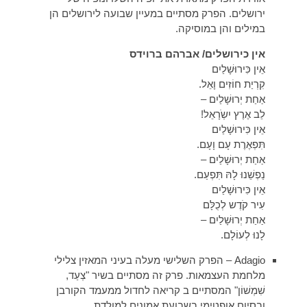
ירושלים. הפרק מסתיים במעיין שבועה לירושלים הן
במילים והן במוסיקה.
אין כירושלים/ אברהם ברוידס
אֵין כִּירוּשָׁלַיִם
קִרְיַת חוֹזִים וָאֵל.
אַחַת יְרוּשָׁלַיִם –
לֵב אֶרֶץ יִשְֹרָאֵל!
אֵין כִּירוּשָׁלַיִם
תִּפְאֶרֶת עָם וָעָם.
אַחַת יְרוּשָׁלַיִם –
נַפְשֵׁנוּ לָהּ תִּפְעַם.
אֵין כִּירוּשָׁלַיִם
עִיר קֹדֶש לְכֻלָּם
אַחַת יְרוּשָׁלַיִם –
לָנוּ לְעוֹלָם.
Adagio – הפרק השלישי מעלה בעיני המאזין צלילי
מלחמת העצמאות. פרק זה מסתיים בשיר "צְעַד,
שִׁמְשׁוֹן" המסתיים ב קריאה לחדול ממעמד הקורבן
ובסיום אופטימי בשבועת אמונים למולדת.