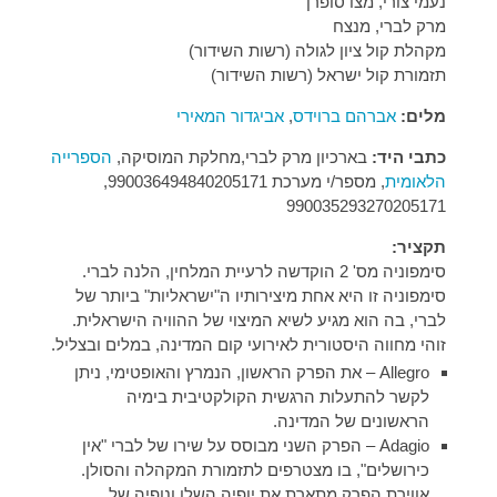
נעמי צורי, מצו סופרן
מרק לברי, מנצח
מקהלת קול ציון לגולה (רשות השידור)
תזמורת קול ישראל (רשות השידור)
מלים:
אברהם ברוידס
,
אביגדור המאירי
כתבי היד:
בארכיון מרק לברי,מחלקת המוסיקה,
הספרייה
הלאומית
, מספר/י מערכת 990036494840205171,
990035293270205171
תקציר:
סימפוניה מס' 2 הוקדשה לרעיית המלחין, הלנה לברי.
סימפוניה זו היא אחת מיצירותיו ה"ישראליות" ביותר של
לברי, בה הוא מגיע לשיא המיצוי של ההוויה הישראלית.
זוהי מחווה היסטורית לאירועי קום המדינה, במלים ובצליל.
Allegro – את הפרק הראשון, הנמרץ והאופטימי, ניתן
לקשר להתעלות הרגשית הקולקטיבית בימיה
הראשונים של המדינה.
Adagio – הפרק השני מבוסס על שירו של לברי "אין
כירושלים", בו מצטרפים לתזמורת המקהלה והסולן.
אווירת הפרק מתארת את יופיה השלו ונופיה של