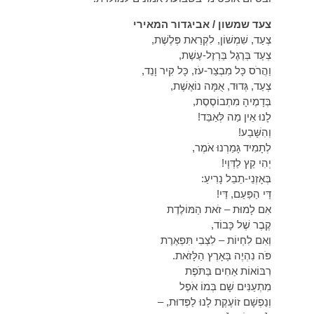
צעד שמשון / אביגדור המאירי
צְעַד, שִׁמְשׁוֹן, לִקְרַאת פְּלֶשֶׁת,
צְעַד בְּרֶגֶל בַּרְזֶל-עֶשֶׁת,
וַהֲרֹס כָּל מִבְצַר-עֹז, כָּל קִיר וָנֵד,
צְעַד, גְּדוּד, אֻמָּה נוֹאֶשֶׁת,
בְּדָמֶיהָ מִתְבוֹסֶסֶת,
לָנוּ אֵין מַה לְּאַבֵּד!
וְהִשָּׁבַע!
לְתָמִיד גָּמַרְנוּ אֹמֶר,
יְהִי קֵץ לַדְּוָי!
בְּאָזְנֵי-תֵבֵל נָרִיעַ:
דַּי הַפַּעַם, דַּי!
אִם לָמוּת – זֹאת הַמּוֹלֶדֶת
קֶבֶר שֶׁל כָּבוֹד,
וְאִם לִחְיוֹת – לִצְבִי תִּפְאֶרֶת
פֹּה נִהְיֶה בָּאָרֶץ הַלָּזֹאת.
רִבּוֹאוֹת אַחִים בַּתֹּפֶת
מִתְעַנִּים שָׁם בְּמוֹ אֹפֶל
וְנַפְשָׁם זוֹעֶקֶת לָנוּ לַפְּדוּת, –