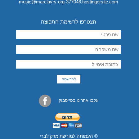
music@marclavry-org-377046.hostingersite.com
הצטרפו לרשימת התפוצה
עקבו אחרינו בפייסבוק
© העמותה למורשת מרק לברי