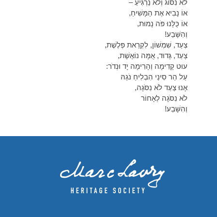
לֹא נִסּוֹג וְלֹא נַרְגִּיעַ –
אוֹ נָבִיא אֶת הַמָּשִׁיחַ,
אוֹ כֻּלָּנוּ פֹּה נָמוּת,
וְהִשָּׁבַע!
צְעַד, שִׁמְשׁוֹן, לִקְרַאת פְּלֶשֶׁת,
צְעַד, גְּדוּד, אֻמָּה נוֹאֶשֶׁת,
עוּט קָדִימָה וְהָרִימָה יָד וּנְדֹר:
עַל הַר סִינַי הִבְלִיחַ נֹגַהּ
אָנוּ צַעַד לֹא נִסֹּגָה,
לֹא נִסֹּגָה לְאָחוֹר
וְהִשָּׁבַע!