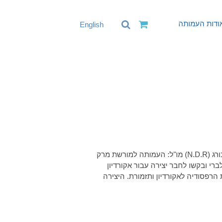
ודות העמותה
English
יהודה אופנהיימר, אקורדיון סרג'יו קומיסיונה, מנצח תזמורת הרדיו של המבורג (N.D.R) מו"ל: העמותה למורשת מרק
ר פגש את לברי ובקשו לחבר יצירה עבור אקורדיון
הרפסודיה לאקורדיון ותזמורת. היצירה