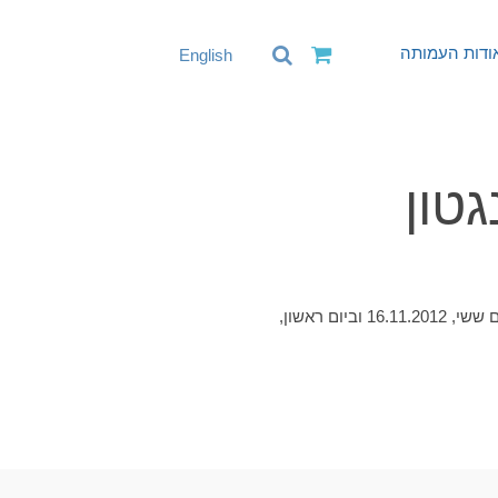
ודות העמותה
English
טון
תבוצע באולם בנארוייה בסיאטל, וושיגטון ביום ששי, 16.11.2012 וביום ראשון,