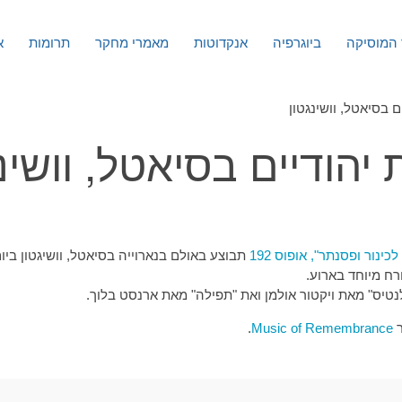
המוסיקה
ביוגרפיה
אנקדוטות
מאמרי מחקר
תרומות
א
 בסיאטל, וושינגטון
יהודיים בסיאטל, וושינג
ינור ופסנתר", אופוס 192
טיס" מאת ויקטור אולמן ואת "תפילה" מאת ארנסט בלוך.
ר
Music of Remembrance
.